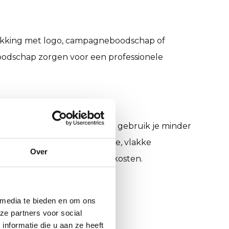
rukking met logo, campagneboodschap of
oodschap zorgen voor een professionele
er. Door de strakke pasvorm gebruik je minder
eriaalgebruik en afval. Lichte, vlakke
Over
bijdraagt aan lagere verzendkosten.
 media te bieden en om ons
ze partners voor social
nformatie die u aan ze heeft