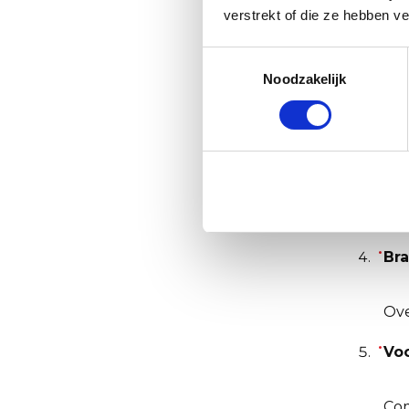
verstrekt of die ze hebben v
Mee
Toestemmingsselectie
Be
Noodzakelijk
Voo
Sne
Kie
Br
Ove
Voo
Com