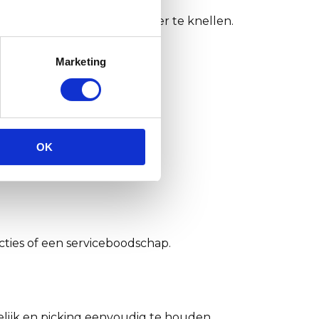
 formaat dat vlak sluit zonder te knellen.
Marketing
gere kartonkwaliteit.
OK
eid belangrijk is.
ies of een serviceboodschap.
lijk en picking eenvoudig te houden.