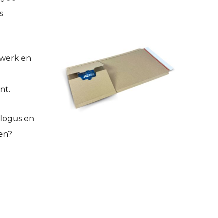
s
kwerk en
nt.
alogus en
en
?