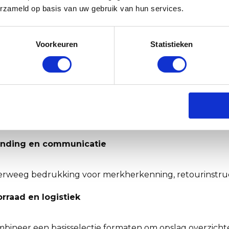
erzameld op basis van uw gebruik van hun services.
t lengte, breedte en hoogte van je boek of set. Kies een
schermingsniveau
Voorkeuren
Statistieken
r zwaardere of waardevolle items adviseren we een stevi
lheid inpakproces
s standaard de variant met plakstrip en tearstrip als snelh
anding en communicatie
rweeg bedrukking voor merkherkenning, retourinstruct
rraad en logistiek
bineer een basisselectie formaten om opslag overzichte