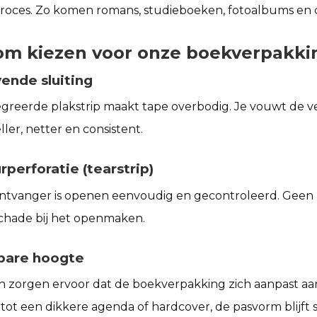
oces. Zo komen romans, studieboeken, fotoalbums en coll
m kiezen voor onze boekverpakki
vende sluiting
greerde plakstrip maakt tape overbodig. Je vouwt de ver
ler, netter en consistent.
rperforatie (tearstrip)
ntvanger is openen eenvoudig en gecontroleerd. Geen me
chade bij het openmaken.
bare hoogte
nen zorgen ervoor dat de
boekverpakking
zich aanpast aa
t tot een dikkere agenda of hardcover, de pasvorm blijft s