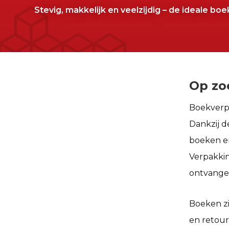
Stevig, makkelijk en veelzijdig – de ideale bo
Op zo
Boekverp
Dankzij d
boeken en
Verpakkin
ontvange
Boeken zi
en retour