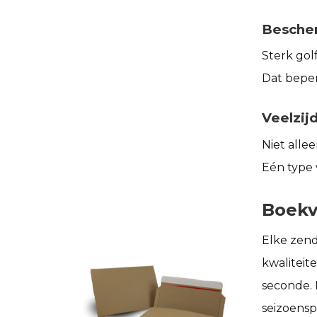
Besche
Sterk go
Dat bepe
Veelzij
Niet alle
Eén type 
Boekv
Elke zend
kwaliteit
seconde. 
seizoensp