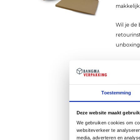
makkelijk
Wil je de
retourins
unboxing 
Duurz
Karton is
opvulmate
Toestemming
pakketten
Deze website maakt gebruik
Zo kie
We gebruiken cookies om cont
Af
websiteverkeer te analyseren
media, adverteren en analys