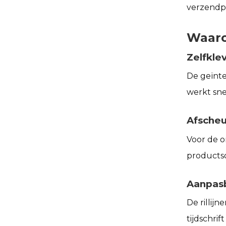
verzendpr
Waaro
Zelfkle
De geïnte
werkt snel
Afscheu
Voor de o
products
Aanpas
De rillij
tijdschrif