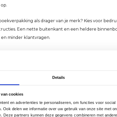
 op.
boekverpakking
als drager van je merk? Kies voor bed
tructies. Een nette buitenkant en een heldere binnenb
en minder klantvragen.
aam en kostenbewust verpakken
 recyclebaar en vaak geproduceerd met gerecycled papi
riaal. De plakstrip vervangt extra tape. Dat verlaagt mat
Details
 zijn bovendien efficiënt in transport en sortering, wat 
 van cookies
s je de juiste boekverpakking
ent en advertenties te personaliseren, om functies voor social
metingen
. Ook delen we informatie over uw gebruik van onze site met on
e. Deze partners kunnen deze gegevens combineren met andere i