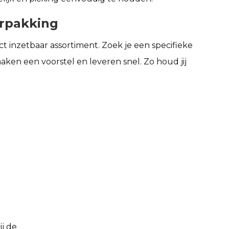
rpakking
ect inzetbaar assortiment. Zoek je een specifieke
en een voorstel en leveren snel. Zo houd jij
t
ij de