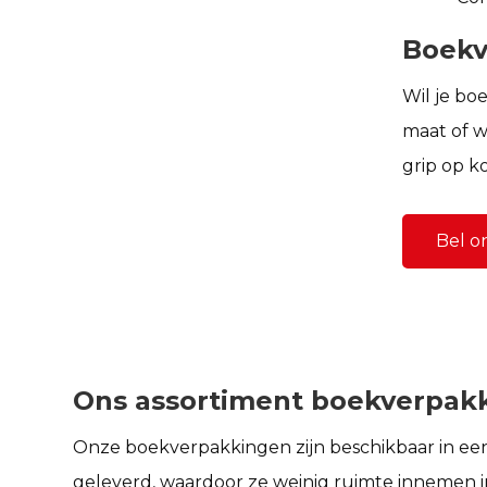
Boekv
Wil je b
oe
maat of w
grip op ko
Bel o
Ons assortiment boekverpak
Onze
boekverpakkingen
zijn beschikbaar in ee
geleverd, waardoor ze weinig ruimte innemen in 