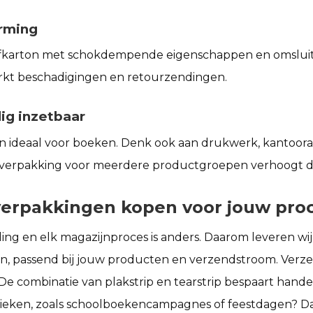
rming
lfkarton met schokdempende eigenschappen en omslui
rkt beschadigingen en retourzendingen.
dig inzetbaar
en ideaal voor boeken. Denk ook aan drukwerk, kantoorart
verpakking voor meerdere productgroepen verhoogt de 
erpakkingen kopen voor jouw pro
ing en elk magazijnproces is anders. Daarom leveren wi
en, passend bij jouw producten en verzendstroom. Verzen
De combinatie van plakstrip en tearstrip bespaart hand
ieken, zoals schoolboekencampagnes of feestdagen? D