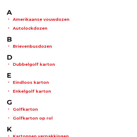
A
Amerikaanse vouwdozen
Autolockdozen
B
Brievenbusdozen
D
Dubbelgolf karton
E
Eindloos karton
Enkelgolf karton
G
Golfkarton
Golfkarton op rol
K
Kartonnen verpakkingen