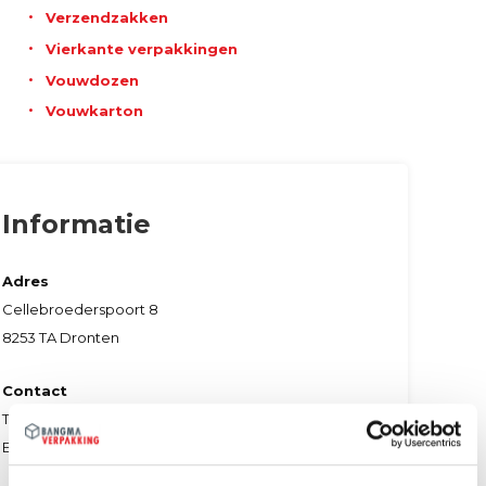
Verzendzakken
Vierkante verpakkingen
Vouwdozen
Vouwkarton
Informatie
Adres
Cellebroederspoort 8
8253 TA Dronten
Contact
T.
0321 – 312562
E:
sales@bangma.nl