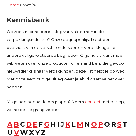
Home
>
Wat is?
Kennisbank
Op zoek naar heldere uitleg van vaktermen in de
verpakkingsindustrie? Onze begrippenlijst biedt een
overzicht van de verschillende soorten verpakkingen en
andere vakgerelateerde begrippen. Of je nu als klant meer
wilt weten over onze producten of iemand bent die gewoon
nieuwsgierig is naar verpakkingen, deze lijst helpt je op weg.
Met onze eenvoudige uitleg weet je altijd waar we het over
hebben.
Mis je nog bepaalde begrippen? Neem
contact
met ons op,
we helpen je graag verder!
A
B
C
D
E
F
G
H
I
J
K
L
M
N
O
P
Q
R
S
T
U
V
W
X
Y
Z