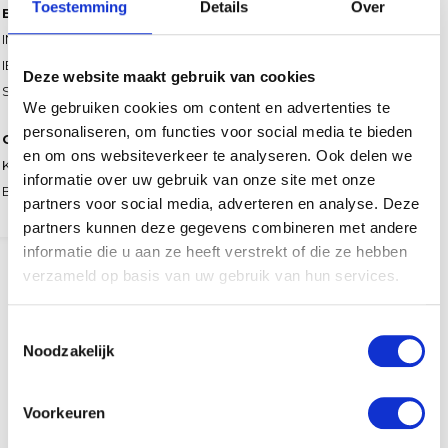
Toestemming
Details
Over
Bank
ING 68.70.64.368
IBAN NL5 6INGB 0687064368
Deze website maakt gebruik van cookies
SWIFT INGBNL2A
We gebruiken cookies om content en advertenties te
personaliseren, om functies voor social media te bieden
Overig
en om ons websiteverkeer te analyseren. Ook delen we
KVK 39.027421
informatie over uw gebruik van onze site met onze
BTW NL 8038.39.091.B.01
partners voor social media, adverteren en analyse. Deze
partners kunnen deze gegevens combineren met andere
informatie die u aan ze heeft verstrekt of die ze hebben
verzameld op basis van uw gebruik van hun services.
Toestemmingsselectie
Noodzakelijk
Samen op zoek naar een
passende verpakking?
Voorkeuren