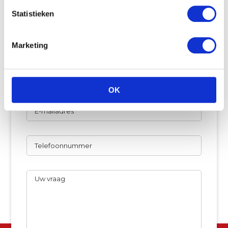
Wij willen graag vrijblijvend naar de beste oplossing
Statistieken
zoeken.
Naam
Marketing
Bedrijfsnaam
OK
E-
mailadres
Telefoon
Uw
vraag