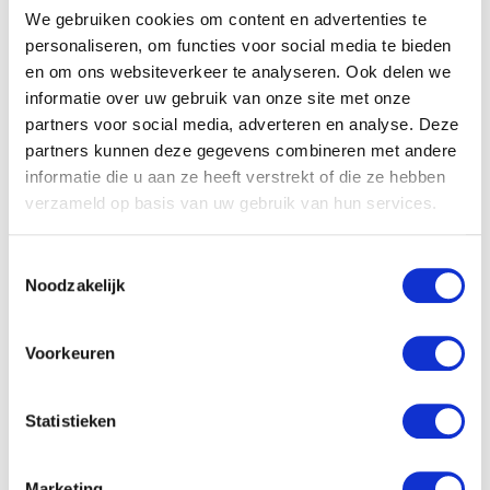
We gebruiken cookies om content en advertenties te
personaliseren, om functies voor social media te bieden
en om ons websiteverkeer te analyseren. Ook delen we
Jouw partner voor
informatie over uw gebruik van onze site met onze
verpakkingen
partners voor social media, adverteren en analyse. Deze
partners kunnen deze gegevens combineren met andere
Klaar om jouw verzendproces te verduurzamen en
informatie die u aan ze heeft verstrekt of die ze hebben
je klanten een geweldige uitpakervaring te bieden?
verzameld op basis van uw gebruik van hun services.
Ontdek vandaag nog ons volledige assortiment en
neem contact met ons op voor maatwerkopties of
Toestemmingsselectie
een vrijblijvende offerte!
Noodzakelijk
Voorkeuren
Alle begrippen
Statistieken
A
B
C
D
E
F
G
H
I
J
K
L
M
N
O
P
Q
R
S
T
U
V
W
X
Y
Z
Marketing