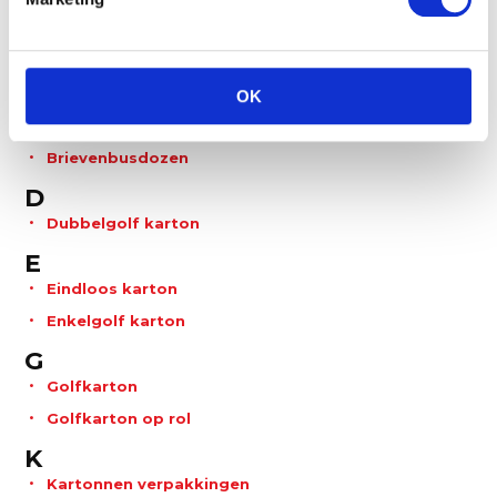
A
Amerikaanse vouwdozen
Autolockdozen
OK
B
Brievenbusdozen
D
Dubbelgolf karton
E
Eindloos karton
Enkelgolf karton
G
Golfkarton
Golfkarton op rol
K
Kartonnen verpakkingen