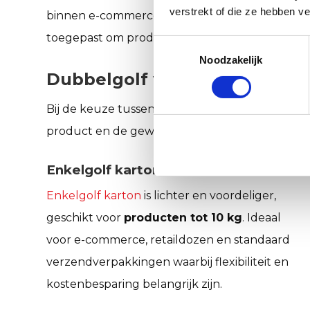
verstrekt of die ze hebben v
binnen e-commerce, de industrie en de retails
toegepast om producten veilig en onbeschadig
Toestemmingsselectie
Noodzakelijk
Dubbelgolf vs. enkelgolf kar
Bij de keuze tussen enkelgolf en dubbelgolf ka
product en de gewenste stevigheid een rol.
Enkelgolf karton
Enkelgolf karton
is lichter en voordeliger,
geschikt voor
producten tot 10 kg
. Ideaal
voor e-commerce, retaildozen en standaard
verzendverpakkingen waarbij flexibiliteit en
kostenbesparing belangrijk zijn.