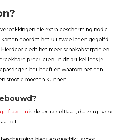
on?
 verpakkingen die extra bescherming nodig
f karton doordat het uit twee lagen gegolfd
r. Hierdoor biedt het meer schokabsorptie en
f breekbare producten. In dit artikel lees je
oepassingen het heeft en waarom het een
een stootje moeten kunnen.
pgebouwd?
golf karton
is de extra golflaag, die zorgt voor
at uit:
e bescherming biedt en geschikt is voor