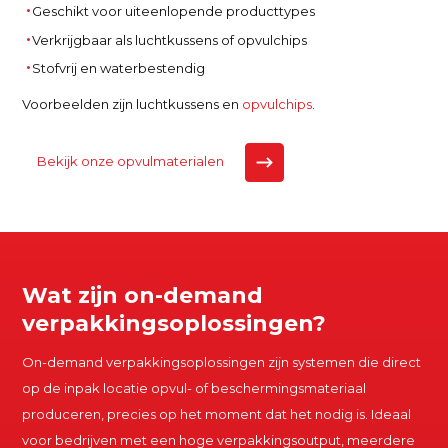
Geschikt voor uiteenlopende producttypes
Verkrijgbaar als luchtkussens of opvulchips
Stofvrij en waterbestendig
Voorbeelden zijn luchtkussens en
opvulchips
.
Bekijk onze opvulmaterialen
Wat zijn on-demand
verpakkingsoplossingen?
On-demand verpakkingsoplossingen zijn systemen die direct
op de inpak locatie opvul- of beschermingsmateriaal
produceren, precies op het moment dat het nodig is. Ideaal
voor bedrijven met een hoge verpakkingsoutput, meerdere