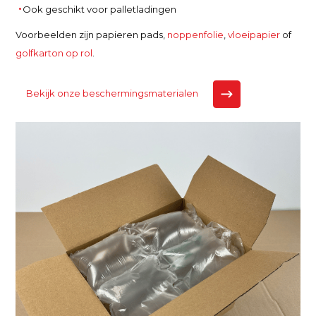
Ook geschikt voor palletladingen
Voorbeelden zijn papieren pads,
noppenfolie
,
vloeipapier
of
golfkarton op rol
.
Bekijk onze beschermingsmaterialen