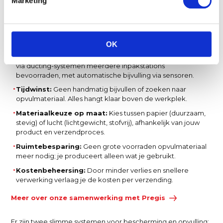
oplossingen?
Marketing
Een on-demand verpakkingsoplossing biedt de volgende
voordelen:
OK
Efficiëntie & schaalbaarheid:
Eén centrale machine kan
via ducting-systemen meerdere inpakstations
bevoorraden, met automatische bijvulling via sensoren.
Tijdwinst:
Geen handmatig bijvullen of zoeken naar
opvulmateriaal. Alles hangt klaar boven de werkplek.
Materiaalkeuze op maat:
Kies tussen papier (duurzaam,
stevig) of lucht (lichtgewicht, stofvrij), afhankelijk van jouw
product en verzendproces.
Ruimtebesparing:
Geen grote voorraden opvulmateriaal
meer nodig; je produceert alleen wat je gebruikt.
Kostenbeheersing:
Door minder verlies en snellere
verwerking verlaag je de kosten per verzending.
Meer over onze samenwerking met Pregis
Er zijn twee slimme systemen voor bescherming en opvulling: