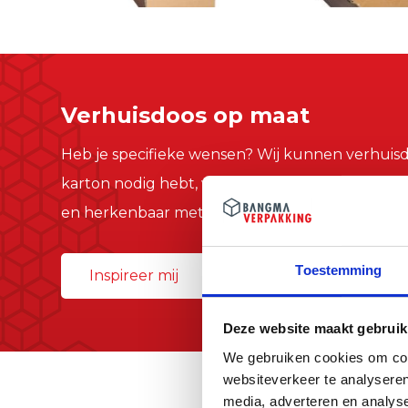
Verhuisdoos op maat
Heb je specifieke wensen? Wij kunnen verhuisd
karton nodig hebt, wij helpen je graag verder. O
en herkenbaar met Bangma Verpakking.
Toestemming
Inspireer mij
Deze website maakt gebruik
We gebruiken cookies om cont
websiteverkeer te analyseren
media, adverteren en analys