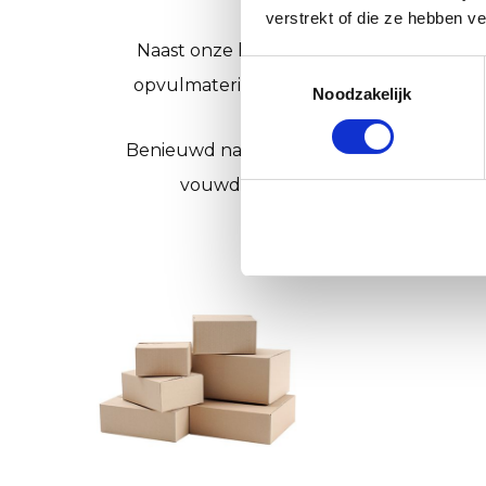
verstrekt of die ze hebben v
Naast onze hoogwaardige verhuisdozen b
Toestemmingsselectie
opvulmateriaal en pakpapier. Hiermee zo
Noodzakelijk
Benieuwd naar wat Bangma Verpakking no
vouwdozen en postdozen. Bij Bang