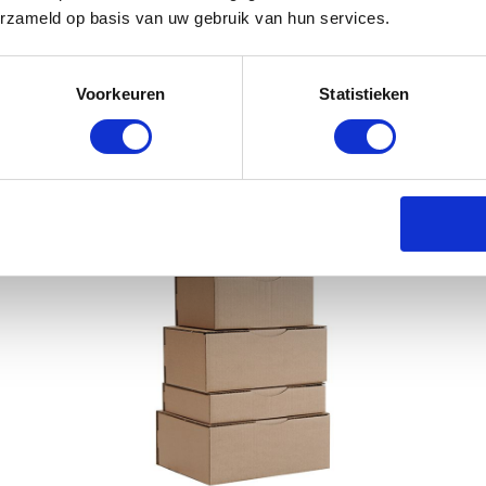
Bescherm je goederen
erzameld op basis van uw gebruik van hun services.
ieden we een scala aan opvul- en beschermingsmateriale
rg je ervoor dat al je waardevolle eigendommen tijden
Voorkeuren
Statistieken
g meer te bieden heeft? Ontdek ons uitgebreide asso
ma Verpakking hebben we altijd een passende oplossin