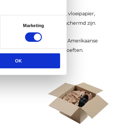
n, zoals luchtkussenfolie, vloeipapier,
s de verhuizing maximaal beschermd zijn.
Marketing
rtiment verpakkingen, zoals Amerikaanse
g voor jouw verpakkingsbehoeften.
OK