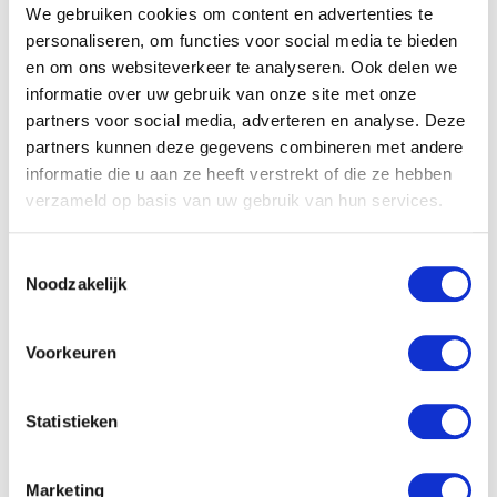
We gebruiken cookies om content en advertenties te
personaliseren, om functies voor social media te bieden
en om ons websiteverkeer te analyseren. Ook delen we
informatie over uw gebruik van onze site met onze
partners voor social media, adverteren en analyse. Deze
partners kunnen deze gegevens combineren met andere
informatie die u aan ze heeft verstrekt of die ze hebben
verzameld op basis van uw gebruik van hun services.
Jopen tastekit cadeauverpakking
Toestemmingsselectie
Noodzakelijk
Omdoos als stijlvolle cadeauverpakking voor een
tastekit met speciaalbiertjes.
Voorkeuren
Waar let je op bij het kiezen
van een omdoos?
Statistieken
Bij het bepalen van de juiste omdoos, kijk je naar
deze factoren:
Marketing