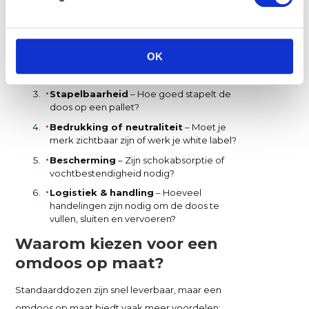
Afmeting & vorm
– Hoeveel ruimte mag
de doos innemen?
Draagkracht & kartonsoort
– Welk
OK
golfkarton past bij het gewicht van jouw
product?
Stapelbaarheid
– Hoe goed stapelt de
doos op een pallet?
Bedrukking of neutraliteit
– Moet je
merk zichtbaar zijn of werk je white label?
Bescherming
– Zijn schokabsorptie of
vochtbestendigheid nodig?
Logistiek & handling
– Hoeveel
handelingen zijn nodig om de doos te
vullen, sluiten en vervoeren?
Waarom kiezen voor een
omdoos op maat?
Standaarddozen zijn snel leverbaar, maar een
omdoos op maat biedt vaak meer voordelen: