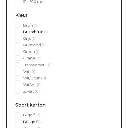
51 – 100 mm
Kleur
0
Bruin
0
products
1
Bruin/bruin
1
product
0
Grijs
0
products
0
Grijs/rood
0
products
0
Groen
0
products
0
Oranje
0
products
0
Transparant
0
products
0
Wit
0
products
0
Wit/Bruin
0
products
0
Wit/wit
0
products
0
Zwart
0
products
Soort karton
0
B-golf
0
products
1
BC-golf
1
product
0