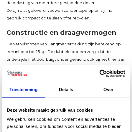
de belasting van meerdere gestapelde dozen.
Ze zijn plat geleverd, vouwen zonder tape op en zijn na
gebruik compact op te slaan of te recyclen.
Constructie en draagvermogen
De verhuisdozen van Bangma Verpakking zijn berekend op
een inhoud tot 25 kg. De dubbele bodem zorgt dat de
onderzijde niet doorbuigt onder gewicht, ook bij het tillen aan
de handgrepen. De verstevigde hoeken houden de doos in
vorm bij stapeling, zodat onderste dozen niet worden
ingedrukt door het gewicht van dozen erboven.
Toestemming
Details
Over
De handgrepen aan de zijkanten maken het tillen
ergonomisch, ook bij volle dozen. Je hoeft de doos niet van
onderaf te ondersteunen omdat de bodem stabiel blijft.
Deze website maakt gebruik van cookies
Opzetten zonder tape
We gebruiken cookies om content en advertenties te
personaliseren, om functies voor social media te bieden
De dozen zijn zo geconstrueerd dat je ze zonder tape kunt