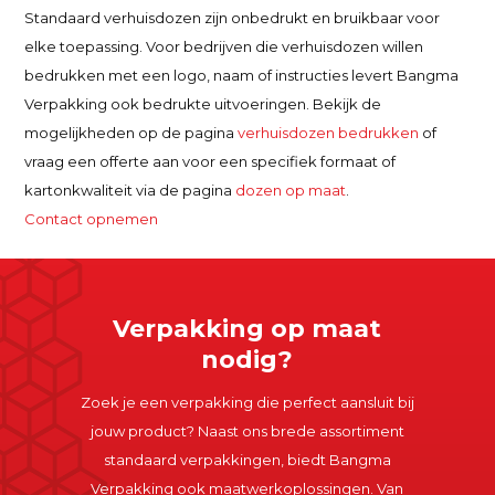
Standaard verhuisdozen zijn onbedrukt en bruikbaar voor
elke toepassing. Voor bedrijven die verhuisdozen willen
bedrukken met een logo, naam of instructies levert Bangma
Verpakking ook bedrukte uitvoeringen. Bekijk de
mogelijkheden op de pagina
verhuisdozen bedrukken
of
vraag een offerte aan voor een specifiek formaat of
kartonkwaliteit via de pagina
dozen op maat
.
Contact opnemen
Verpakking op maat
nodig?
Zoek je een verpakking die perfect aansluit bij
jouw product? Naast ons brede assortiment
standaard verpakkingen, biedt Bangma
Verpakking ook maatwerkoplossingen. Van