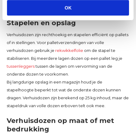
verhuisdoos met
golfkarton op rol
of
opvulmateriaal
om de
OK
inhoud te fixeren en stoten op te vangen.
Stapelen en opslag
Verhuisdozen zijn rechthoekig en stapelen efficiënt op pallets
of in stellingen. Voor palletverzendingen van volle
verhuisdozen gebruik je
rekwikkelfolie
om de stapel te
stabiliseren. Bij meerdere lagen dozen op een pallet leg je
tussenleggers
tussen de lagen om vervorming van de
onderste dozen te voorkomen.
Bij langdurige opslag in een magazijn houd je de
stapelhoogte beperkt tot wat de onderste dozen kunnen
dragen. Verhuisdozen zijn berekend op 25 kg inhoud, maar de
stapeldruk van volle dozen erboven telt ook mee.
Verhuisdozen op maat of met
bedrukking