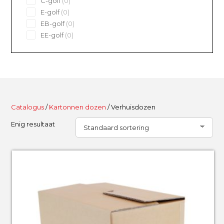
C-golf
0
products
0
E-golf
0
products
0
EB-golf
0
products
0
EE-golf
0
products
Catalogus
/
Kartonnen dozen
/ Verhuisdozen
Enig resultaat