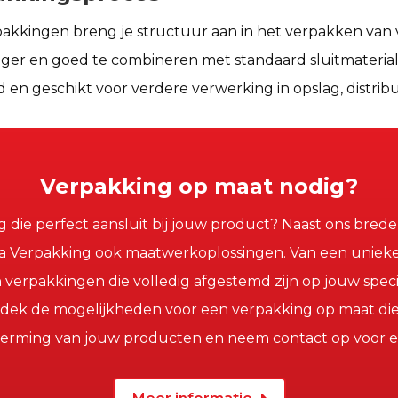
kkingen breng je structuur aan in het verpakken van vi
ager en goed te combineren met standaard sluitmateriale
 en geschikt voor verdere verwerking in opslag, distribu
Verpakking op maat nodig?
 die perfect aansluit bij jouw product? Naast ons bred
 Verpakking ook maatwerkoplossingen. Van een unieke
ren verpakkingen die volledig afgestemd zijn op jouw spe
Ontdek de mogelijkheden voor een verpakking op maat die
herming van jouw producten en neem contact op voor een