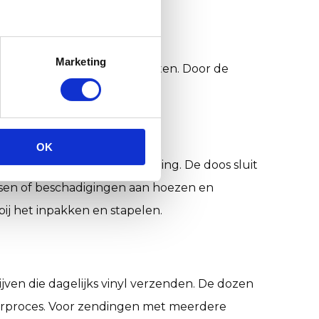
Marketing
en en andere platte producten. Door de
erking, opslag en transport.
OK
n voor stoten en drukbelasting. De doos sluit
assen of beschadigingen aan hoezen en
ij het inpakken en stapelen.
ijven die dagelijks vinyl verzenden. De dozen
rderproces. Voor zendingen met meerdere