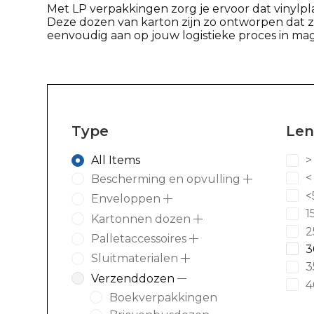
Met LP verpakkingen zorg je ervoor dat vinylp
Deze dozen van karton zijn zo ontworpen dat z
eenvoudig aan op jouw logistieke proces in maga
Type
Len
All Items
>
<
Bescherming en opvulling
<
Enveloppen
1
Kartonnen dozen
2
Palletaccessoires
3
Sluitmaterialen
3
Verzenddozen
4
Boekverpakkingen