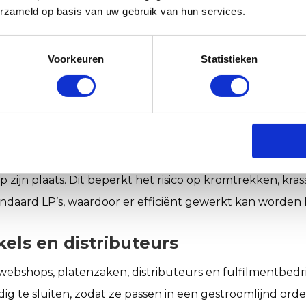
erzameld op basis van uw gebruik van hun services.
 verzending en opslag van vinyl
Voorkeuren
Statistieken
 het verpakken, beschermen en verzenden van vinylplat
lijven de inhoud en hoeken goed beschermd tijdens verw
king voor vinylplaten
okabsorberend karton, zodat platen minder gevoelig zij
zijn plaats. Dit beperkt het risico op kromtrekken, kr
daard LP’s, waardoor er efficiënt gewerkt kan worden b
els en distributeurs
 webshops, platenzaken, distributeurs en fulfilmentbedr
udig te sluiten, zodat ze passen in een gestroomlijnd o