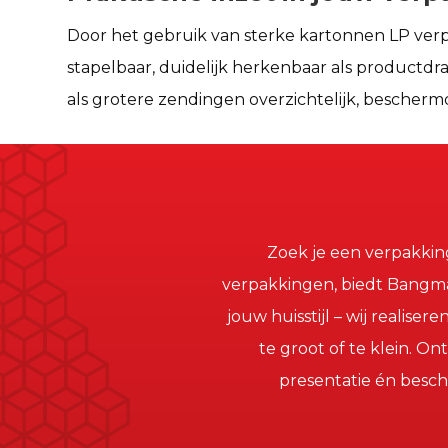
Door het gebruik van sterke kartonnen LP verpa
stapelbaar, duidelijk herkenbaar als productdr
als grotere zendingen overzichtelijk, beschermd
Zoek je een verpakking
verpakkingen, biedt Bangma
jouw huisstijl – wij realise
te groot of te klein. 
presentatie én besc