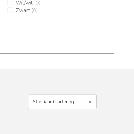
products
0
Wit/wit
0
products
0
Zwart
0
products