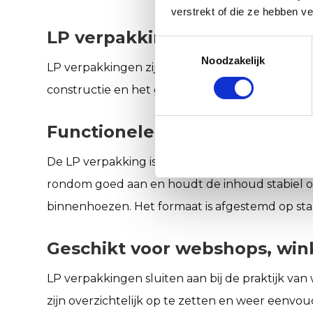
verstrekt of die ze hebben v
LP verpakkingen voor veilige
Toestemmingsselectie
Noodzakelijk
LP verpakkingen zijn speciaal ontwikkeld voor
constructie en het gebruik van stevig karton b
Functionele kartonnen verpak
De LP verpakking is gemaakt van massief en sch
rondom goed aan en houdt de inhoud stabiel op 
binnenhoezen. Het formaat is afgestemd op stan
Geschikt voor webshops, wink
LP verpakkingen sluiten aan bij de praktijk van
zijn overzichtelijk op te zetten en weer eenvo