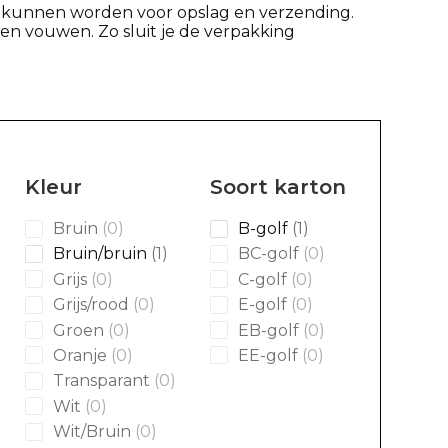
kt kunnen worden voor opslag en verzending.
n vouwen. Zo sluit je de verpakking
Kleur
Soort karton
0
1
Bruin
0
B-golf
1
products
product
1
0
Bruin/bruin
1
BC-golf
0
product
products
0
0
Grijs
0
C-golf
0
products
products
0
0
Grijs/rood
0
E-golf
0
products
products
0
0
Groen
0
EB-golf
0
products
products
0
0
Oranje
0
EE-golf
0
products
products
0
Transparant
0
products
0
Wit
0
products
0
Wit/Bruin
0