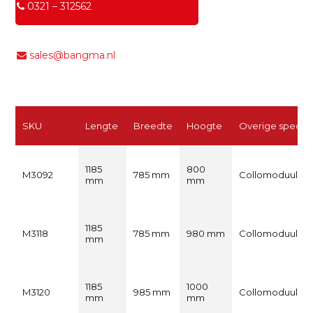
0321 – 312562
sales@bangma.nl
SKU
Lengte
Breedte
Hoogte
Overige specs
1185
800
M3092
785 mm
Collomoduul
mm
mm
1185
M3118
785 mm
980 mm
Collomoduul
mm
1185
1000
M3120
985 mm
Collomoduul
mm
mm