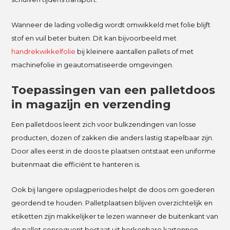
Wanneer de lading volledig wordt omwikkeld met folie blijft
stof en vuil beter buiten. Dit kan bijvoorbeeld met
handrekwikkelfolie
bij kleinere aantallen pallets of met
machinefolie in geautomatiseerde omgevingen.
Toepassingen van een palletdoos
in magazijn en verzending
Een palletdoos leent zich voor bulkzendingen van losse
producten, dozen of zakken die anders lastig stapelbaar zijn.
Door alles eerst in de doos te plaatsen ontstaat een uniforme
buitenmaat die efficiënt te hanteren is.
Ook bij langere opslagperiodes helpt de doos om goederen
geordend te houden. Palletplaatsen blijven overzichtelijk en
etiketten zijn makkelijker te lezen wanneer de buitenkant van
de pallet consequent bestaat uit herkenbare kartonnen