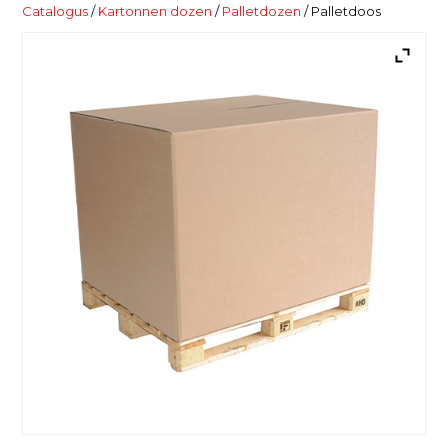
Catalogus
/
Kartonnen dozen
/
Palletdozen
/ Palletdoos