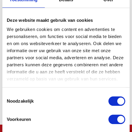
zoeken.
Naam
Deze website maakt gebruik van cookies
We gebruiken cookies om content en advertenties te
Bedrijfsnaam
personaliseren, om functies voor social media te bieden
en om ons websiteverkeer te analyseren. Ook delen we
informatie over uw gebruik van onze site met onze
E-
partners voor social media, adverteren en analyse. Deze
mailadres
partners kunnen deze gegevens combineren met andere
informatie die u aan ze heeft verstrekt of die ze hebben
Telefoon
verzameld op basis van uw gebruik van hun services.
Toestemmingsselectie
Uw
vraag
Noodzakelijk
Voorkeuren