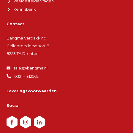
Veelgestelde vragen
Kennisbank
Contact
Bangma Verpakking
Cellebroederspoort 8
8253 TA Dronten
sales@bangma.nl
0321 – 312562
Leveringsvoorwaarden
Social