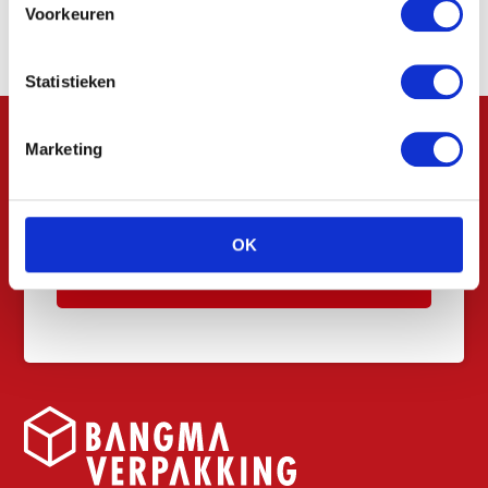
vraag
Voorkeuren
Statistieken
Marketing
OK