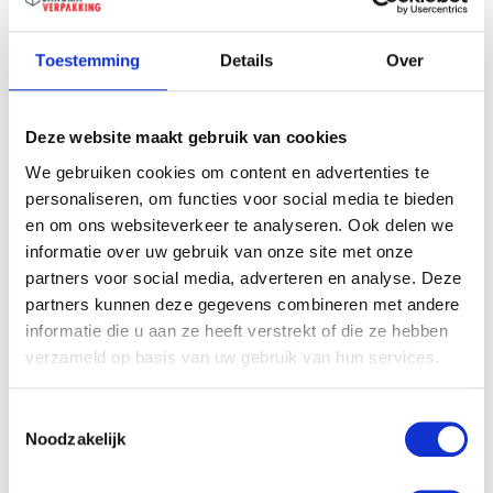
Samen op zoek naar een
passende verpakking?
Toestemming
Details
Over
Wij willen graag vrijblijvend naar de beste oplossing
zoeken.
Deze website maakt gebruik van cookies
We gebruiken cookies om content en advertenties te
Naam
personaliseren, om functies voor social media te bieden
en om ons websiteverkeer te analyseren. Ook delen we
informatie over uw gebruik van onze site met onze
Bedrijfsnaam
partners voor social media, adverteren en analyse. Deze
partners kunnen deze gegevens combineren met andere
informatie die u aan ze heeft verstrekt of die ze hebben
E-
mailadres
verzameld op basis van uw gebruik van hun services.
Telefoon
Toestemmingsselectie
Noodzakelijk
Uw