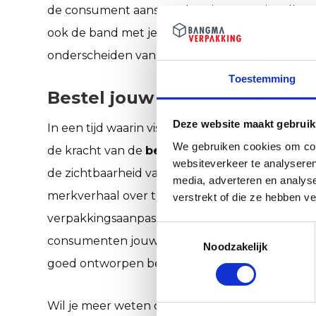
de consument aanspreekt. Dit voegt niet allee
ook de band met je klant. Het zijn de kleine, d
onderscheiden van de rest.
Toestemming
Bestel jouw sleeves bij Ban
Deze website maakt gebruik
In een tijd waarin visuele communicatie en bra
We gebruiken cookies om cont
de kracht van de
bedrukte sleeve
niet worden 
websiteverkeer te analyseren
de zichtbaarheid van je product vergroot, maar
media, adverteren en analys
merkverhaal over te brengen. Door te investeren
verstrekt of die ze hebben v
verpakkingsaanpassingen zoals een sleeve, kun 
Toestemmingsselectie
consumenten jouw merk ervaren en onthouden. D
Noodzakelijk
goed ontworpen bedrukte sleeve is daarvan ee
Wil je meer weten over hoe sleeves jouw ver