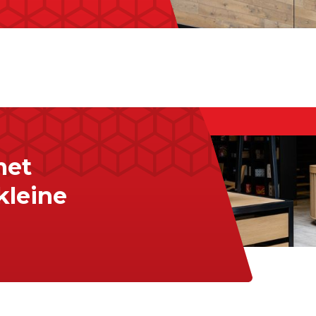
met
kleine