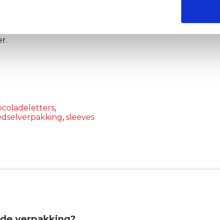
geven en jouw ideeën om te zetten in
ag nog contact met ons op via 0321 – 312562
r.
ocoladeletters
,
edselverpakking
,
sleeves
de verpakking?