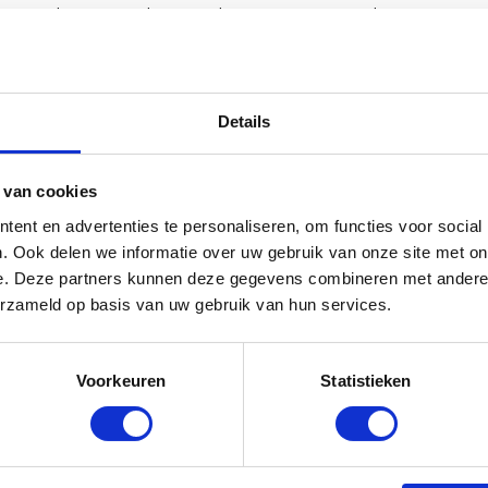
n waarde toe aan het product, maar versterkt
oordachte details die jouw product
Details
gma Verpakking
 van cookies
nding cruciaal zijn voor de merkbeleving, mag
ent en advertenties te personaliseren, om functies voor social
onderschat. Het is een detail dat niet alleen
. Ook delen we informatie over uw gebruik van onze site met on
 ook een tastbare manier is om je
e. Deze partners kunnen deze gegevens combineren met andere i
 in kleine, strategische
erzameld op basis van uw gebruik van hun services.
je een groot verschil maken in hoe
e kracht zit vaak in de details, en een
Voorkeuren
Statistieken
n perfect voorbeeld.
pakkingen kunnen versterken? Onze