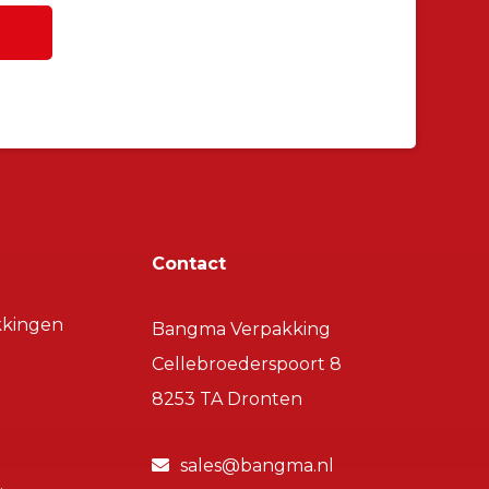
Contact
kkingen
Bangma Verpakking
Cellebroederspoort 8
8253 TA Dronten
sales@bangma.nl