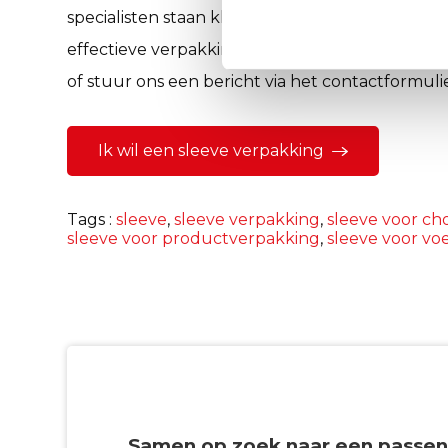
specialisten staan klaar om advies op maat te 
effectieve verpakkingsoplossingen. Neem vanda
of stuur ons een bericht via het contactformulie
Ik wil een sleeve verpakking
Tags :
sleeve
,
sleeve verpakking
,
sleeve voor ch
sleeve voor productverpakking
,
sleeve voor vo
Samen op zoek naar een passen