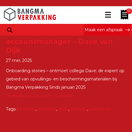
Tag Archieven : dronten
0
Maak een afspraak
Ontmoet onze
accountmanager – Dave van
Dijk
27 mei, 2025
Onboarding stories – ontmoet collega Dave; de expert op
gebied van opvullings- en beschermingsmaterialen bij
Bangma Verpakking Sinds januari 2025
do whatever you want to update
Tags :
dronten
,
flevoland
,
sales
,
verkoop
,
werken bij