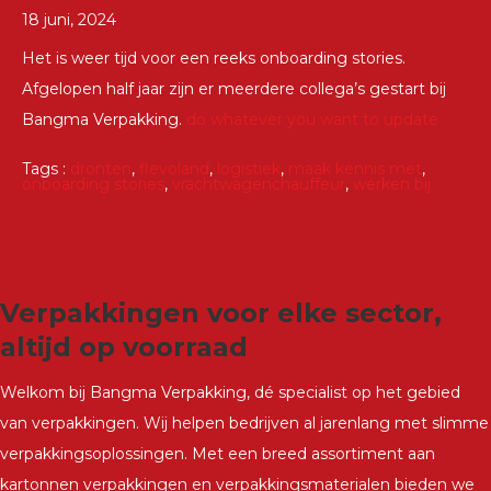
18 juni, 2024
Het is weer tijd voor een reeks onboarding stories.
Afgelopen half jaar zijn er meerdere collega’s gestart bij
Bangma Verpakking.
do whatever you want to update
Tags :
dronten
,
flevoland
,
logistiek
,
maak kennis met
,
onboarding stories
,
vrachtwagenchauffeur
,
werken bij
Verpakkingen voor elke sector,
altijd op voorraad
Welkom bij Bangma Verpakking, dé specialist op het gebied
van verpakkingen. Wij helpen bedrijven al jarenlang met slimme
verpakkingsoplossingen. Met een breed assortiment aan
kartonnen verpakkingen en verpakkingsmaterialen bieden we