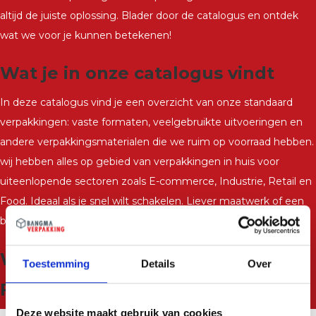
altijd de juiste oplossing. Blader door de catalogus en ontdek
wat we voor je kunnen betekenen!
Wat je in onze catalogus vindt
In deze catalogus vind je een overzicht van onze standaard
verpakkingen: vaste formaten, veelgebruikte uitvoeringen en
andere verpakkingsmaterialen die we ruim op voorraad hebben.
wij hebben alles op gebied van verpakkingen in huis voor
uiteenlopende sectoren zoals E-commerce, Industrie, Retail en
Food. Ideaal als je snel wilt schakelen. Liever maatwerk of een
bedrukte variant? Ook dat regelen we.
Waar ben je naar op zoek?
Toestemming
Details
Over
Filter
Deze website maakt gebruik van cookies