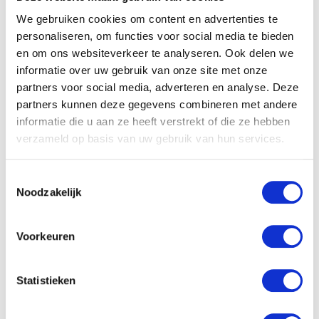
We gebruiken cookies om content en advertenties te
personaliseren, om functies voor social media te bieden
Samen op zoek naar een
en om ons websiteverkeer te analyseren. Ook delen we
informatie over uw gebruik van onze site met onze
passende verpakking?
partners voor social media, adverteren en analyse. Deze
partners kunnen deze gegevens combineren met andere
Wij willen graag vrijblijvend naar de beste
informatie die u aan ze heeft verstrekt of die ze hebben
oplossing zoeken.
verzameld op basis van uw gebruik van hun services.
Naam
Toestemmingsselectie
Noodzakelijk
Bedrijfsnaam
Voorkeuren
E-
mailadres
Statistieken
Telefoon