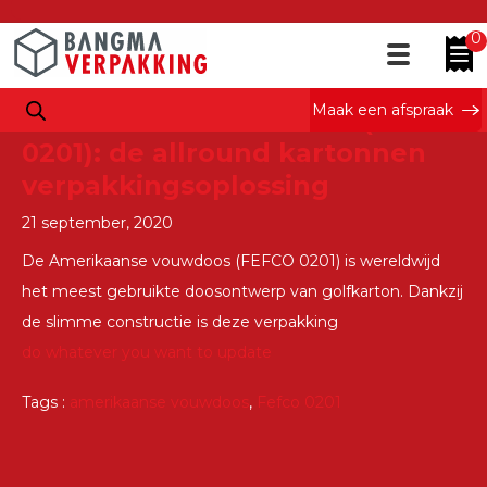
Tag Archieven : Fefco 0201
0
Maak een afspraak
Amerikaanse vouwdoos (FEFCO
0201): de allround kartonnen
verpakkingsoplossing
21 september, 2020
De Amerikaanse vouwdoos (FEFCO 0201) is wereldwijd
het meest gebruikte doosontwerp van golfkarton. Dankzij
de slimme constructie is deze verpakking
do whatever you want to update
Tags :
amerikaanse vouwdoos
,
Fefco 0201