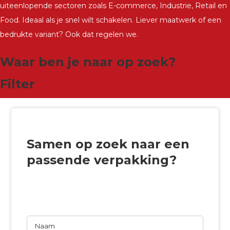
uiteenlopende sectoren zoals E-commerce, Industrie, Retail en
Food. Ideaal als je snel wilt schakelen. Liever maatwerk of een
bedrukte variant? Ook dat regelen we.
Waar ben je naar op zoek?
Filter
Samen op zoek naar een
passende verpakking?
Wij willen graag vrijblijvend naar de beste
oplossing zoeken.
Naam