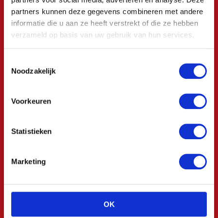
partners kunnen deze gegevens combineren met andere
informatie die u aan ze heeft verstrekt of die ze hebben
verzameld op basis van uw gebruik van hun services.
Toestemmingsselectie
Noodzakelijk
Voorkeuren
Statistieken
Bangma Verpakking is jouw specialist in (kartonnen)
Marketing
verpakkingen. Wij bieden een totaalpakket aan, van
productverpakking tot verzenddozen, opvul- en
beschermingsmaterialen.
OK