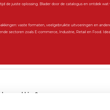
ijd de juiste oplossing. Blader door de catalogus en ontdek wa
pakkingen: vaste formaten, veelgebruikte uitvoeringen en ander
nde sectoren zoals E-commerce, Industrie, Retail en Food. Ideaa
de verpakking?
ossing zoeken.