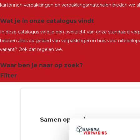
kartonnen verpakkingen en verpakkingsmaterialen bieden we alt
Wat je in onze catalogus vindt
In deze catalogus vind je een overzicht van onze standaard ver
hebben alles op gebied van verpakkingen in huis voor uiteenlope
variant? Ook dat regelen we.
Waar ben je naar op zoek?
Filter
Samen op zoek naar een passen
Wij willen graag vrijblijvend naar de beste opl