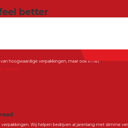
feel better
en voor Stichting Look Good
n van hoogwaardige verpakkingen, maar ook in het
to update
rraad
 verpakkingen. Wij helpen bedrijven al jarenlang met slimme v