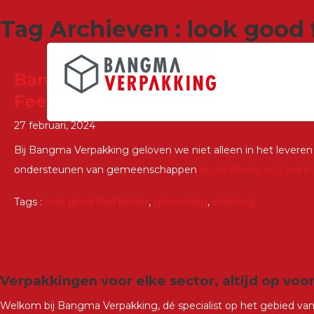
Tag Archieven : look good 
Bangma Verpakking sponsort doz
Feel Better
27 februari, 2024
Bij Bangma Verpakking geloven we niet alleen in het levere
ondersteunen van gemeenschappen
do whatever you want 
Tags :
look good feel better
,
sponsoring
,
stichting
Verpakkingen voor elke sector, altijd op voo
Welkom bij Bangma Verpakking, dé specialist op het gebied van