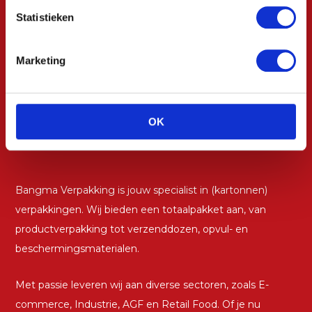
Statistieken
Marketing
OK
Bangma Verpakking is jouw specialist in (kartonnen)
verpakkingen. Wij bieden een totaalpakket aan, van
productverpakking tot verzenddozen, opvul- en
beschermingsmaterialen.
Met passie leveren wij aan diverse sectoren, zoals E-
commerce, Industrie, AGF en Retail Food. Of je nu