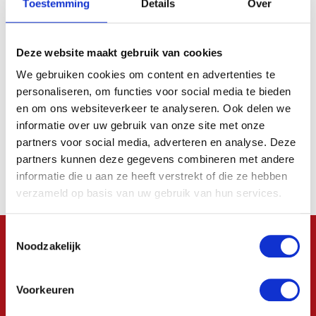
Bedrijfsnaam
Toestemming
Details
Over
E-
Deze website maakt gebruik van cookies
mailadres
We gebruiken cookies om content en advertenties te
personaliseren, om functies voor social media te bieden
Telefoon
en om ons websiteverkeer te analyseren. Ook delen we
informatie over uw gebruik van onze site met onze
partners voor social media, adverteren en analyse. Deze
Uw
vraag
partners kunnen deze gegevens combineren met andere
informatie die u aan ze heeft verstrekt of die ze hebben
verzameld op basis van uw gebruik van hun services.
Toestemmingsselectie
Noodzakelijk
Voorkeuren