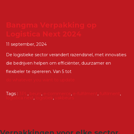
Bangma Verpakking op
Logistica Next 2024
11 september, 2024
De logistieke sector verandert razendsnel, met innovaties
die bedrijven helpen om efficiënter, duurzamer en
flexibeler te opereren. Van 5 tot
do whatever you want to update
Tags :
3PL
,
beurs
,
e-commerce
,
e-fulfilment
,
fulfilment
,
logistica next
,
logistiek
,
vakbeurs
Verpakkingen voor elke sector,