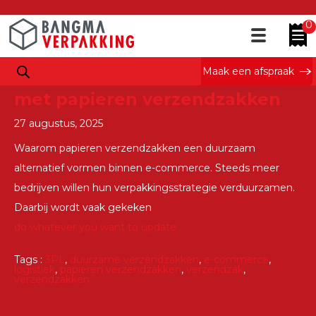
Tag Archieven : 3PL
0
Maak een afspraak
De toekomst van verzenden
met papieren verzendzakken
27 augustus, 2025
Waarom papieren verzendzakken een duurzaam
alternatief vormen binnen e-commerce. Steeds meer
bedrijven willen hun verpakkingsstrategie verduurzamen.
Daarbij wordt vaak gekeken
do whatever you want to update
Tags :
3PL
,
duurzame verzendzakken
,
e-commerce
,
logistiek
,
papieren verzendzakken
,
verzendzak
,
verzendzakken