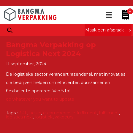
Tag Archieven : logistica
0
next
Maak een afspraak
Bangma Verpakking op
Logistica Next 2024
11 september, 2024
De logistieke sector verandert razendsnel, met innovaties
die bedrijven helpen om efficiënter, duurzamer en
flexibeler te opereren. Van 5 tot
do whatever you want to update
Tags :
3PL
,
beurs
,
e-commerce
,
e-fulfilment
,
fulfilment
,
logistica next
,
logistiek
,
vakbeurs