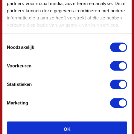
partners voor social media, adverteren en analyse. Deze
partners kunnen deze gegevens combineren met andere
informatie die u aan ze heeft verstrekt of die ze hebben
verzameld op basis van uw gebruik van hun services.
Toestemmingsselectie
Noodzakelijk
Voorkeuren
Statistieken
Bangma Verpakking is jouw specialist in (kartonnen)
Marketing
verpakkingen. Wij bieden een totaalpakket aan, van
productverpakking tot verzenddozen, opvul- en
beschermingsmaterialen.
OK